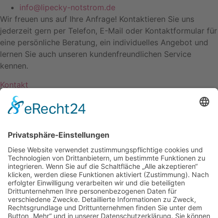
info@lipecky-notstrom.de
Wir freuen uns auf Ihre Anfrage! Kontaktieren Sie uns
jederzeit gern per Telefon, E-Mail oder Kontaktformular für
eine persönliche Beratung, ein individuelles Angebot und
lernen Sie auch unseren kundenfreundlichen Service
kennen.
Kontakt
Impressum
|
Datenschutzerklärung
|
AGB
© 2025 Alle Rechte vorbehalten
Anschrift
Lipecky Notstromtechnik GmbH
Lärchenweg 3
64665 Alsbach-Hähnlein
+49 (0) 6257 998 18-0
+49 (0) 6257 998 18-28